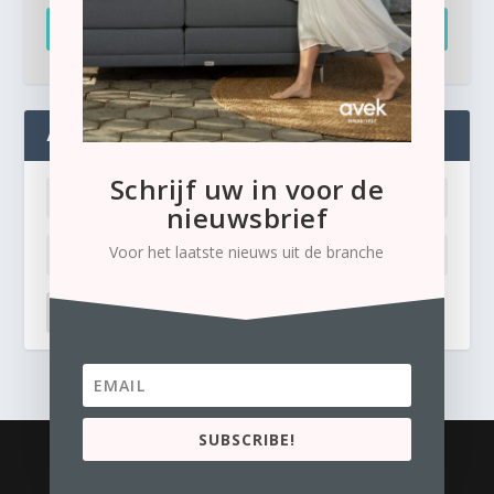
Inschrijven
ADMIN
Schrijf uw in voor de
nieuwsbrief
Voor het laatste nieuws uit de branche
LOG IN
Ik ben mijn wachtwoord kwijt
SUBSCRIBE!
© 2026
Business Content Media
contact
Privacyverklaring