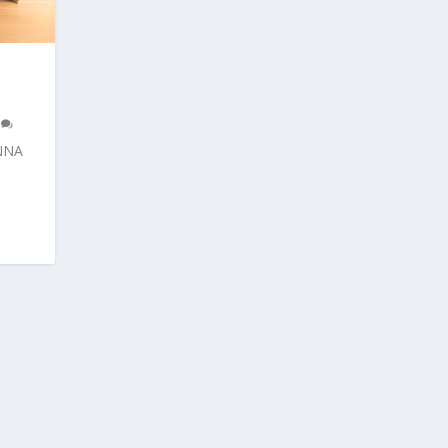
,
0
ONNA