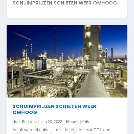
SCHUIMPRIJZEN SCHIETEN WEER OMHOOG
EERSTE FOSSIELVRIJE LEDIKANTJE TER
WERELD
SCHUIMPRIJZEN SCHIETEN WEER
OMHOOG
door
Redactie
|
sep 28, 2022
|
Nieuws
|
0
In juli werd al duidelijk dat de prijzen voor TDI, een