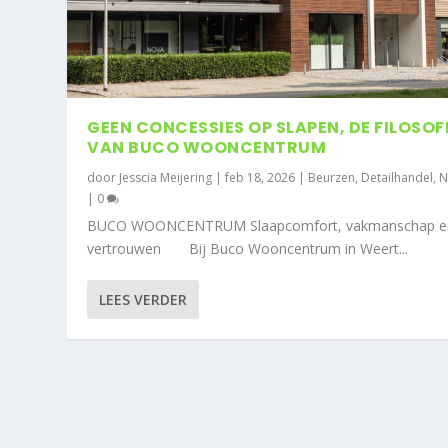
GEEN CONCESSIES OP SLAPEN, DE FILOSOF
VAN BUCO WOONCENTRUM
door
Jesscia Meijering
|
feb 18, 2026
|
Beurzen
,
Detailhandel
,
N
|
0
BUCO WOONCENTRUM Slaapcomfort, vakmanschap e
vertrouwen Bij Buco Wooncentrum in Weert...
LEES VERDER