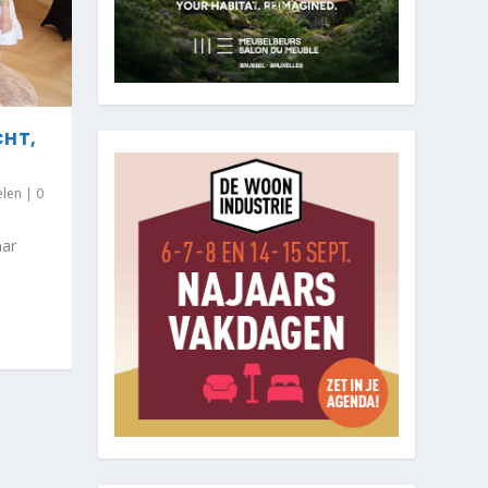
CHT,
elen
|
0
aar