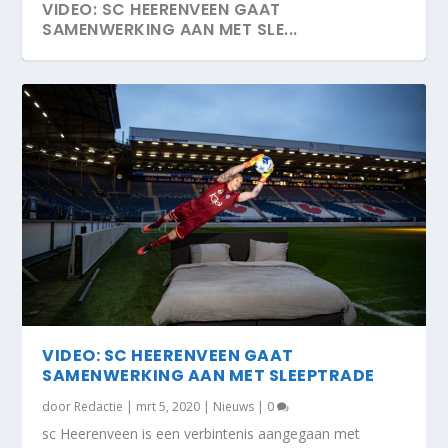
VIDEO: SC HEERENVEEN GAAT
SAMENWERKING AAN MET SLE...
VIDEO: SC HEERENVEEN GAAT
SAMENWERKING AAN MET SLEEPTRADE
door
Redactie
|
mrt 5, 2020
|
Nieuws
|
0
sc Heerenveen is een verbintenis aangegaan met