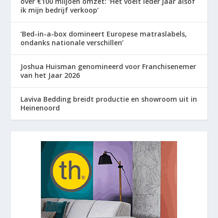
over €100 miljoen omzet: ‘Het voelt ieder jaar alsof
ik mijn bedrijf verkoop’
‘Bed-in-a-box domineert Europese matraslabels,
ondanks nationale verschillen’
Joshua Huisman genomineerd voor Franchisenemer
van het Jaar 2026
Laviva Bedding breidt productie en showroom uit in
Heinenoord