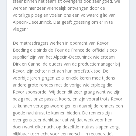
sfeer binnen het team zit overigens ook zeer goed, we
werden hier zeer vriendelijk ontvangen door de
voltallige ploeg en voelen ons een volwaardig lid van
Alpecin-Deceuninck. Dat geeft goesting om er in te
vliegen.’
De matrasdragers werken in opdracht van Revor
Bedding die sinds de Tour de France de ‘official sleep
supplier’ zijn van het Alpecin-Deceuninck wielerteam.
Dirk en Carine, de ouders van de productiemanager bij
Revor, zijn echter niet aan hun proefstuk toe. De
voorbije jaren gingen ze al enkele keren mee tijdens
andere grote rondes met de vorige wielerploeg die
Revor sponsorde. ‘Wij doen dit zeer graag want we zijn
bezig met onze passie, koers, en zijn vooral trots Revor
te kunnen vertegenwoordigen en daarbij de renners een
goede nachtrust te kunnen bieden. De renners zijn
overigens zeer dankbaar dat wij dat werk voor hen
doen want elke nacht op dezelfde matras slapen zorgt
blijkbaar toch echt voor een verschil in recuperatie’.