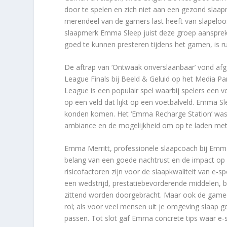
door te spelen en zich niet aan een gezond slaapr
merendeel van de gamers last heeft van slapelo
slaapmerk Emma Sleep juist deze groep aansprek
goed te kunnen presteren tijdens het gamen, is ru
De aftrap van ‘Ontwaak onverslaanbaar’ vond af
League Finals bij Beeld & Geluid op het Media Pa
League is een populair spel waarbij spelers een
op een veld dat lijkt op een voetbalveld. Emma S
konden komen. Het ‘Emma Recharge Station’ was 
ambiance en de mogelijkheid om op te laden met
Emma Merritt, professionele slaapcoach bij Emma
belang van een goede nachtrust en de impact op 
risicofactoren zijn voor de slaapkwaliteit van e-
een wedstrijd, prestatiebevorderende middelen, bl
zittend worden doorgebracht. Maar ook de gamecul
rol; als voor veel mensen uit je omgeving slaap ge
passen. Tot slot gaf Emma concrete tips waar e-