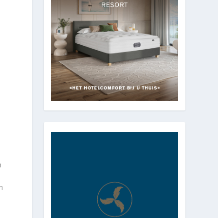
m
n
n