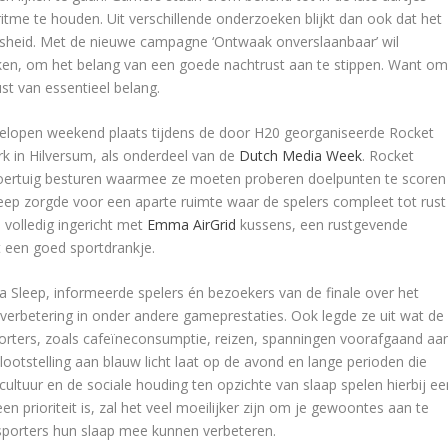
itme te houden. Uit verschillende onderzoeken blijkt dan ook dat het
osheid. Met de nieuwe campagne ‘Ontwaak onverslaanbaar’ wil
en, om het belang van een goede nachtrust aan te stippen. Want o
st van essentieel belang.
gelopen weekend plaats tijdens de door H20 georganiseerde Rocket
rk in Hilversum, als onderdeel van de
Dutch Media Week
. Rocket
 voertuig besturen waarmee ze moeten proberen doelpunten te scoren
leep zorgde voor een aparte ruimte waar de spelers compleet tot rust
volledig ingericht met
Emma AirGrid
kussens, een rustgevende
 een goed sportdrankje.
 Sleep, informeerde spelers én bezoekers van de finale over het
verbetering in onder andere gameprestaties. Ook legde ze uit wat de
sporters, zoals cafeïneconsumptie, reizen, spanningen voorafgaand aa
ootstelling aan blauw licht laat op de avond en lange perioden die
tuur en de sociale houding ten opzichte van slaap spelen hierbij ee
en prioriteit is, zal het veel moeilijker zijn om je gewoontes aan te
sporters hun slaap mee kunnen verbeteren.