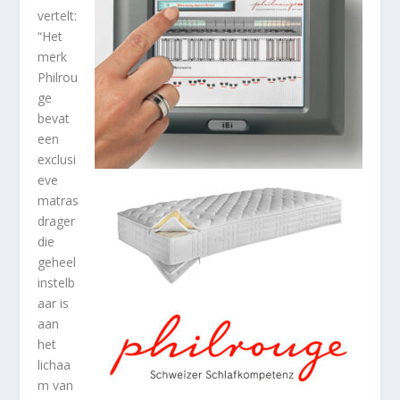
vertelt:
“Het
merk
Philrou
ge
bevat
een
exclusi
eve
matras
drager
die
geheel
instelb
aar is
aan
het
lichaa
m van