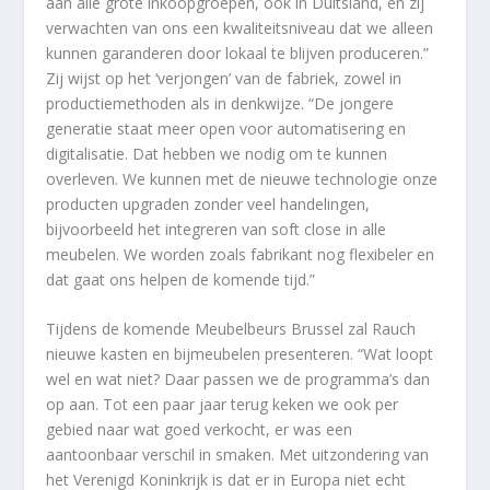
aan alle grote inkoopgroepen, ook in Duitsland, en zij
verwachten van ons een kwaliteitsniveau dat we alleen
kunnen garanderen door lokaal te blijven produceren.”
Zij wijst op het ‘verjongen’ van de fabriek, zowel in
productiemethoden als in denkwijze. “De jongere
generatie staat meer open voor automatisering en
digitalisatie. Dat hebben we nodig om te kunnen
overleven. We kunnen met de nieuwe technologie onze
producten upgraden zonder veel handelingen,
bijvoorbeeld het integreren van soft close in alle
meubelen. We worden zoals fabrikant nog flexibeler en
dat gaat ons helpen de komende tijd.”
Tijdens de komende Meubelbeurs Brussel zal Rauch
nieuwe kasten en bijmeubelen presenteren. “Wat loopt
wel en wat niet? Daar passen we de programma’s dan
op aan. Tot een paar jaar terug keken we ook per
gebied naar wat goed verkocht, er was een
aantoonbaar verschil in smaken. Met uitzondering van
het Verenigd Koninkrijk is dat er in Europa niet echt