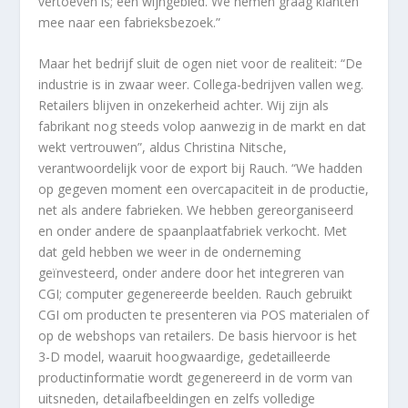
vertoeven is; een wijngebied. We nemen graag klanten
mee naar een fabrieksbezoek.”
Maar het bedrijf sluit de ogen niet voor de realiteit: “De
industrie is in zwaar weer. Collega-bedrijven vallen weg.
Retailers blijven in onzekerheid achter. Wij zijn als
fabrikant nog steeds volop aanwezig in de markt en dat
wekt vertrouwen”, aldus Christina Nitsche,
verantwoordelijk voor de export bij Rauch. “We hadden
op gegeven moment een overcapaciteit in de productie,
net als andere fabrieken. We hebben gereorganiseerd
en onder andere de spaanplaatfabriek verkocht. Met
dat geld hebben we weer in de onderneming
geïnvesteerd, onder andere door het integreren van
CGI; computer gegenereerde beelden. Rauch gebruikt
CGI om producten te presenteren via POS materialen of
op de webshops van retailers. De basis hiervoor is het
3-D model, waaruit hoogwaardige, gedetailleerde
productinformatie wordt gegenereerd in de vorm van
uitsneden, detailafbeeldingen en zelfs volledige