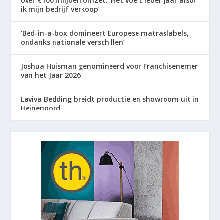
over €100 miljoen omzet: ‘Het voelt ieder jaar alsof
ik mijn bedrijf verkoop’
‘Bed-in-a-box domineert Europese matraslabels,
ondanks nationale verschillen’
Joshua Huisman genomineerd voor Franchisenemer
van het Jaar 2026
Laviva Bedding breidt productie en showroom uit in
Heinenoord