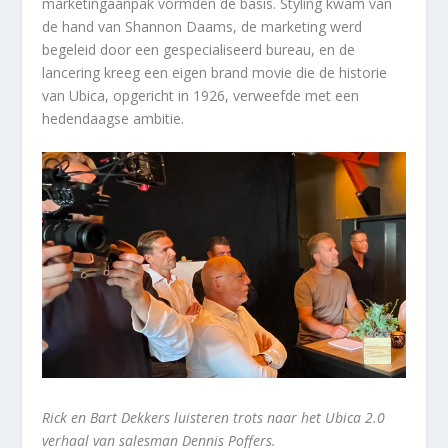
marketingaanpak vormden de basis. Styling kwam van
de hand van Shannon Daams, de marketing werd
begeleid door een gespecialiseerd bureau, en de
lancering kreeg een eigen brand movie die de historie
van Ubica, opgericht in 1926, verweefde met een
hedendaagse ambitie.
Rick en Bart Dekkers luisteren trots naar het Ubica 2.0
verhaal van salesman Dennis Poffers.