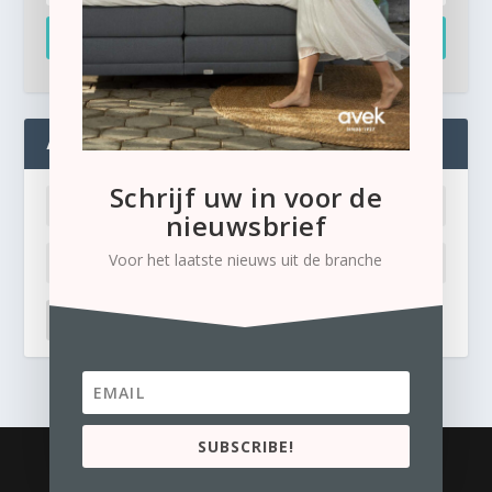
Inschrijven
ADMIN
Schrijf uw in voor de
nieuwsbrief
Voor het laatste nieuws uit de branche
LOG IN
Ik ben mijn wachtwoord kwijt
SUBSCRIBE!
© 2026
Business Content Media
contact
Privacyverklaring