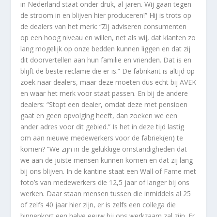
in Nederland staat onder druk, al jaren. Wij gaan tegen
de stroom in en blijven hier produceren!” Hij is trots op
de dealers van het merk: “Zij adviseren consumenten
op een hoog niveau en willen, net als wij, dat klanten zo
lang mogelijk op onze bedden kunnen liggen en dat zij
dit doorvertellen aan hun familie en vrienden. Dat is en
blijft de beste reclame die er is.” De fabrikant is altijd op
zoek naar dealers, maar deze moeten dus echt bij AVEK
en waar het merk voor staat passen. En bij de andere
dealers: “Stopt een dealer, omdat deze met pensioen
gaat en geen opvolging heeft, dan zoeken we een
ander adres voor dit gebied.” Is het in deze tijd lastig
om aan nieuwe medewerkers voor de fabriek(en) te
komen? “We zijn in de gelukkige omstandigheden dat
we aan de juiste mensen kunnen komen en dat zij lang
bij ons blijven. In de kantine staat een Wall of Fame met
foto’s van medewerkers die 12,5 jaar of langer bij ons
werken. Daar staan mensen tussen die inmiddels al 25
of zelfs 40 jaar hier zijn, er is zelfs een collega die
binnenkort een halve eeuw bij ons werkzaam zal zijn. Er