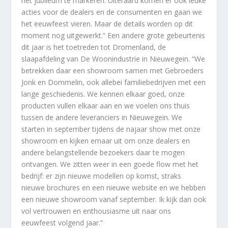
het jubileum te markeren. Uiteraard komen er ook leuke
acties voor de dealers en de consumenten en gaan we
het eeuwfeest vieren. Maar de details worden op dit
moment nog uitgewerkt.” Een andere grote gebeurtenis
dit jaar is het toetreden tot Dromenland, de
slaapafdeling van De Woonindustrie in Nieuwegein. “We
betrekken daar een showroom samen met Gebroeders
Jonk en Dommelin, ook allebei familiebedrijven met een
lange geschiedenis. We kennen elkaar goed, onze
producten vullen elkaar aan en we voelen ons thuis
tussen de andere leveranciers in Nieuwegein. We
starten in september tijdens de najaar show met onze
showroom en kijken ernaar uit om onze dealers en
andere belangstellende bezoekers daar te mogen
ontvangen. We zitten weer in een goede flow met het
bedrijf: er zijn nieuwe modellen op komst, straks
nieuwe brochures en een nieuwe website en we hebben
een nieuwe showroom vanaf september. Ik kijk dan ook
vol vertrouwen en enthousiasme uit naar ons
eeuwfeest volgend jaar.”