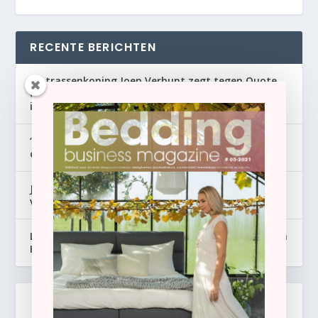
RECENTE BERICHTEN
Matrassenkoning Joep Verbunt zegt tegen Quote
over €100 miljoen omzet: ‘Het voelt ieder jaar alsof
ik mijn bedrijf verkoop’
‘Bed-in-a-box domineert Europese matraslabels,
ondanks nationale verschillen’
Joshua Huisman genomineerd voor Franchisenemer
van het Jaar 2026
Laviva Bedding breidt productie en showroom uit in
Heinenoord