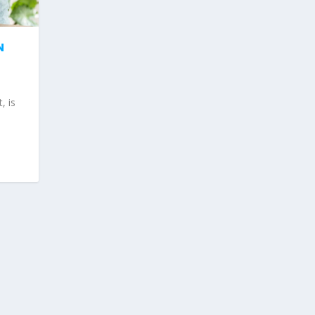
N
, is