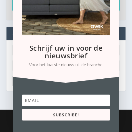
Inschrijven
ADMIN
Schrijf uw in voor de
nieuwsbrief
Voor het laatste nieuws uit de branche
LOG IN
Ik ben mijn wachtwoord kwijt
SUBSCRIBE!
© 2026
Business Content Media
contact
Privacyverklaring