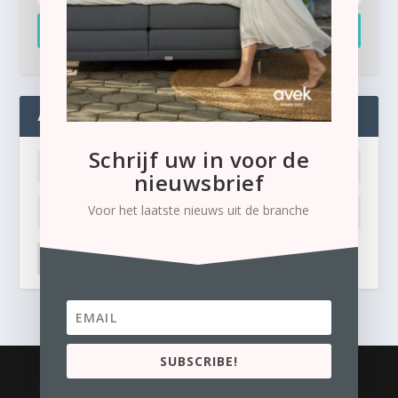
Inschrijven
ADMIN
Schrijf uw in voor de
nieuwsbrief
Voor het laatste nieuws uit de branche
LOG IN
Ik ben mijn wachtwoord kwijt
SUBSCRIBE!
© 2026
Business Content Media
contact
Privacyverklaring