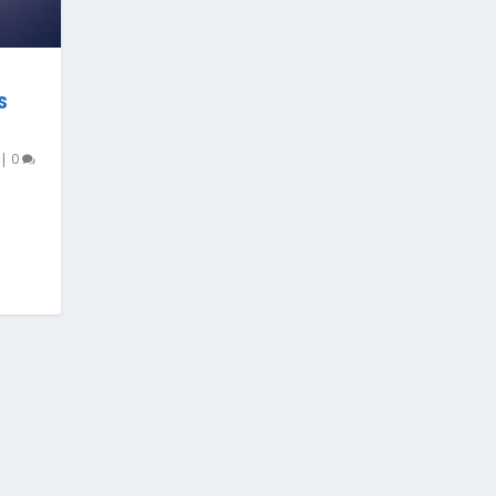
S
|
0