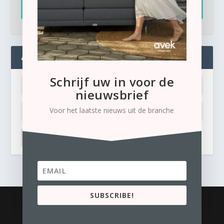
Inschrijven
ADMIN
Schrijf uw in voor de
nieuwsbrief
Voor het laatste nieuws uit de branche
LOG IN
Ik ben mijn wachtwoord kwijt
SUBSCRIBE!
© 2026
Business Content Media
contact
Privacyverklaring