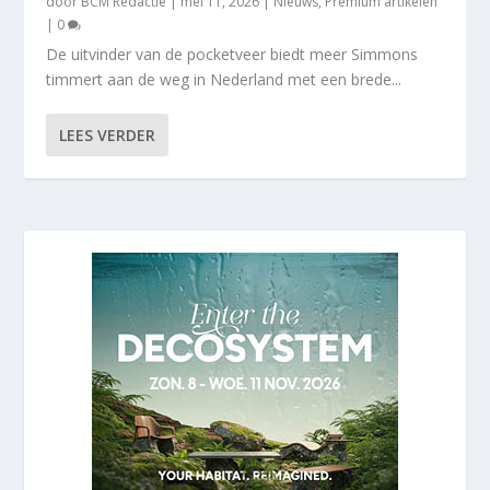
door
BCM Redactie
|
mei 11, 2026
|
Nieuws
,
Premium artikelen
|
0
De uitvinder van de pocketveer biedt meer Simmons
timmert aan de weg in Nederland met een brede...
LEES VERDER