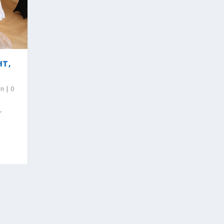
HT,
en
|
0
r