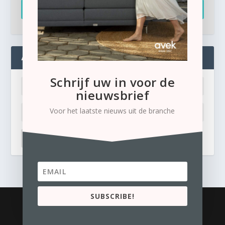
Inschrijven
ADMIN
Schrijf uw in voor de
nieuwsbrief
Voor het laatste nieuws uit de branche
LOG IN
Ik ben mijn wachtwoord kwijt
SUBSCRIBE!
© 2026
Business Content Media
contact
Privacyverklaring