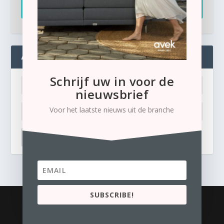
Inschrijven
ADMIN
Schrijf uw in voor de
nieuwsbrief
Voor het laatste nieuws uit de branche
LOG IN
Ik ben mijn wachtwoord kwijt
SUBSCRIBE!
© 2026
Business Content Media
contact
Privacyverklaring