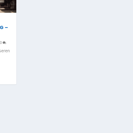
G –
0
seren