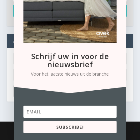
Inschrijven
ADMIN
Schrijf uw in voor de
nieuwsbrief
Voor het laatste nieuws uit de branche
LOG IN
Ik ben mijn wachtwoord kwijt
SUBSCRIBE!
© 2026
Business Content Media
contact
Privacyverklaring