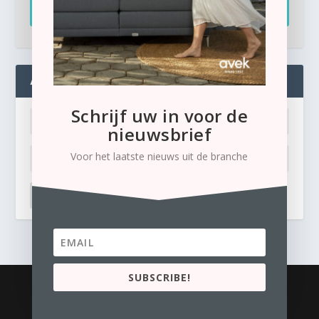
Inschrijven
ADMIN
Schrijf uw in voor de
nieuwsbrief
Voor het laatste nieuws uit de branche
LOG IN
Ik ben mijn wachtwoord kwijt
SUBSCRIBE!
© 2026
Business Content Media
contact
Privacyverklaring