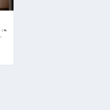
|
0
n