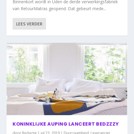
Binnenkort wordt in Uden de derde verwerkingsfabriek
van RetourMatras geopend. Dat gebeurt mede...
LEES VERDER
KONINKLIJKE AUPING LANCEERT BEDZZZY
door
Redactie
|
jul 23, 2019
|
Duurzaamheid
,
Leverancier
,