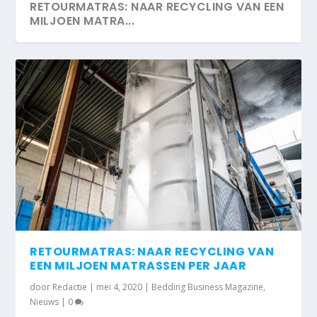
RETOURMATRAS: NAAR RECYCLING VAN EEN
MILJOEN MATRA...
RETOURMATRAS: NAAR RECYCLING VAN
EEN MILJOEN MATRASSEN PER JAAR
door
Redactie
|
mei 4, 2020
|
Bedding Business Magazine
,
Nieuws
|
0