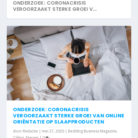
ONDERZOEK: CORONACRISIS
VEROORZAAKT STERKE GROEI V...
ONDERZOEK: CORONACRISIS
VEROORZAAKT STERKE GROEI VAN ONLINE
ORIËNTATIE OP SLAAPPRODUCTEN
door
Redactie
|
mei 27, 2020
|
Bedding Business Magazine
,
Cijfers
,
Nieuws
|
0