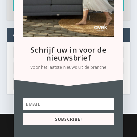
Inschrijven
ADMIN
Schrijf uw in voor de
nieuwsbrief
Voor het laatste nieuws uit de branche
LOG IN
Ik ben mijn wachtwoord kwijt
SUBSCRIBE!
© 2026
Business Content Media
contact
Privacyverklaring