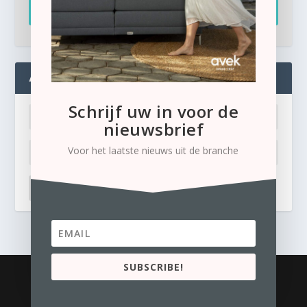
Inschrijven
ADMIN
Schrijf uw in voor de
nieuwsbrief
Voor het laatste nieuws uit de branche
LOG IN
Ik ben mijn wachtwoord kwijt
SUBSCRIBE!
© 2026
Business Content Media
contact
Privacyverklaring