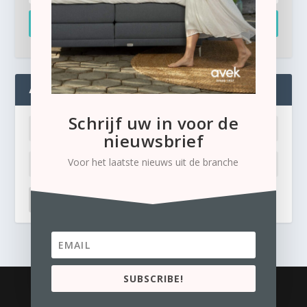
Inschrijven
ADMIN
Schrijf uw in voor de
nieuwsbrief
Voor het laatste nieuws uit de branche
LOG IN
Ik ben mijn wachtwoord kwijt
SUBSCRIBE!
© 2026
Business Content Media
contact
Privacyverklaring