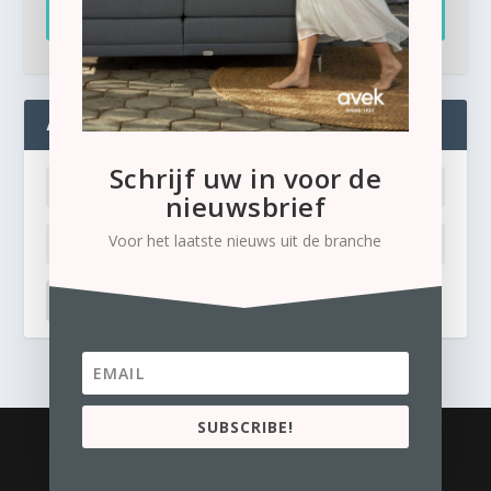
Inschrijven
ADMIN
Schrijf uw in voor de
nieuwsbrief
Voor het laatste nieuws uit de branche
LOG IN
Ik ben mijn wachtwoord kwijt
SUBSCRIBE!
© 2026
Business Content Media
contact
Privacyverklaring