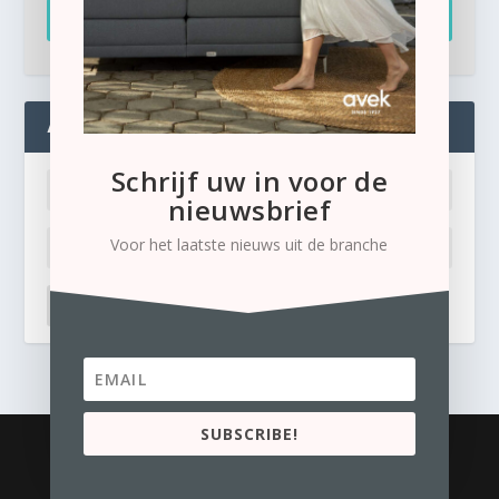
Inschrijven
ADMIN
Schrijf uw in voor de
nieuwsbrief
Voor het laatste nieuws uit de branche
LOG IN
Ik ben mijn wachtwoord kwijt
SUBSCRIBE!
© 2026
Business Content Media
contact
Privacyverklaring