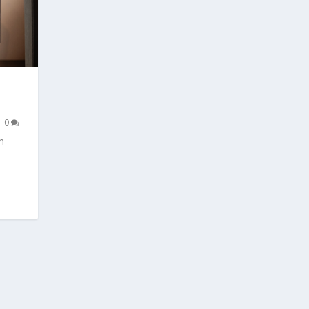
|
0
n