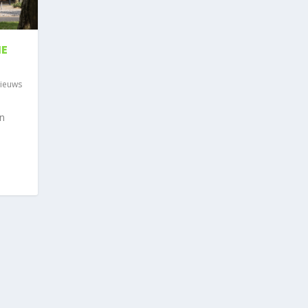
IE
ieuws
n