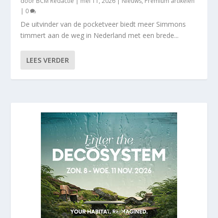
door
BCM Redactie
|
mei 11, 2026
|
Nieuws
,
Premium artikelen
|
0
De uitvinder van de pocketveer biedt meer Simmons
timmert aan de weg in Nederland met een brede...
LEES VERDER