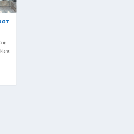
ENGT
0
klant