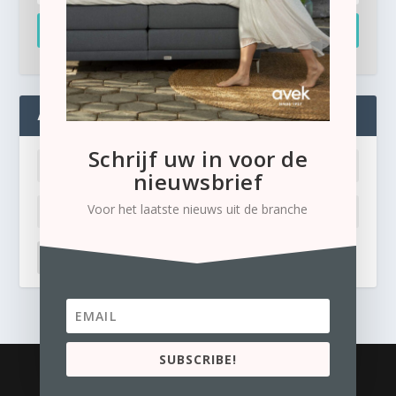
Inschrijven
ADMIN
Schrijf uw in voor de
nieuwsbrief
Voor het laatste nieuws uit de branche
LOG IN
Ik ben mijn wachtwoord kwijt
SUBSCRIBE!
© 2026
Business Content Media
contact
Privacyverklaring