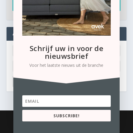
Inschrijven
ADMIN
Schrijf uw in voor de
nieuwsbrief
Voor het laatste nieuws uit de branche
LOG IN
Ik ben mijn wachtwoord kwijt
SUBSCRIBE!
© 2026
Business Content Media
contact
Privacyverklaring