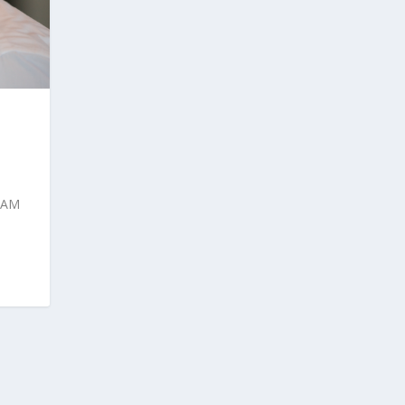
N
EAM