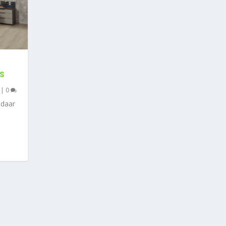
S
|
0
 daar