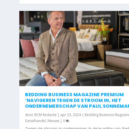
BEDDING BUSINESS MAGAZINE PREMIUM
‘NAVIGEREN TEGEN DE STROOM IN, HET
ONDERNEMERSCHAP VAN PAUL SONNEMA
door
BCM Redactie
|
apr 23, 2024
|
Bedding Business Magazin
Detailhandel
,
Nieuws
|
0
Tegen de stroom in ondernemen In deze editie van Be