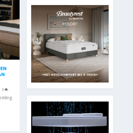
GEN
AN
|
0
edding