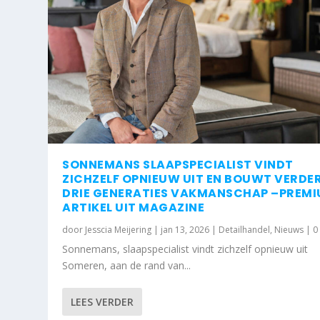
SONNEMANS SLAAPSPECIALIST VINDT
ZICHZELF OPNIEUW UIT EN BOUWT VERDE
DRIE GENERATIES VAKMANSCHAP –PREM
ARTIKEL UIT MAGAZINE
door
Jesscia Meijering
|
jan 13, 2026
|
Detailhandel
,
Nieuws
|
Sonnemans, slaapspecialist vindt zichzelf opnieuw uit
Someren, aan de rand van...
LEES VERDER