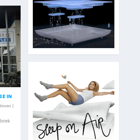
E IN
Nieuws
|
briek