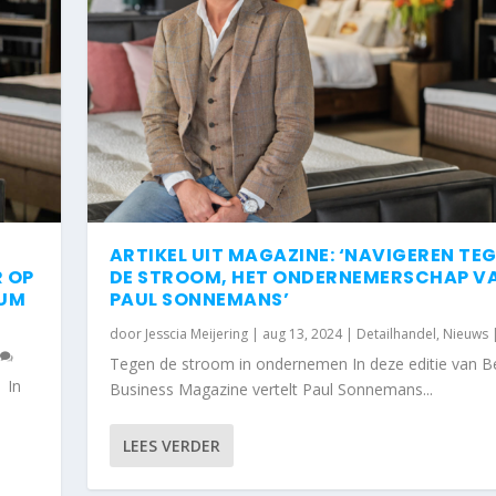
ARTIKEL UIT MAGAZINE: ‘NAVIGEREN TE
R OP
DE STROOM, HET ONDERNEMERSCHAP V
IUM
PAUL SONNEMANS’
door
Jesscia Meijering
|
aug 13, 2024
|
Detailhandel
,
Nieuws
0
Tegen de stroom in ondernemen In deze editie van B
 In
Business Magazine vertelt Paul Sonnemans...
LEES VERDER