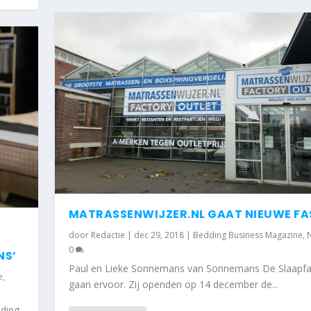
MATRASSENWIJZER.NL GAAT NIEUWE FAS
door
Redactie
|
dec 29, 2018
|
Bedding Business Magazine
,
0
NS’
Paul en Lieke Sonnemans van Sonnemans De Slaapfa
e
,
gaan ervoor. Zij openden op 14 december de...
dding