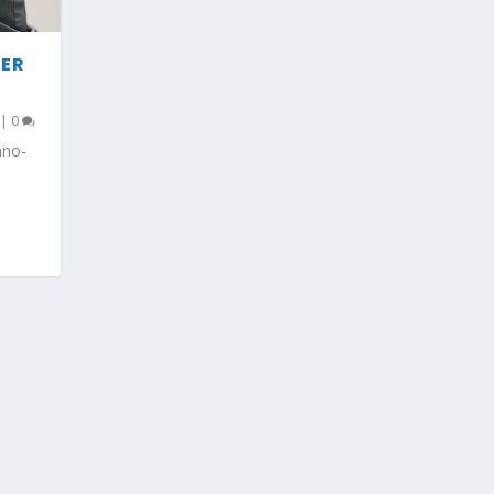
MER
|
0
nno-