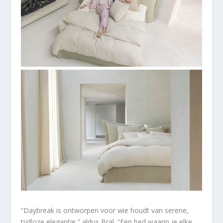
“Daybreak is ontworpen voor wie houdt van serene,
tijdloze elegantie,” aldus Bral. “Een bed waarin je elke