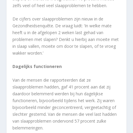
zelfs veel of heel veel slaapproblemen te hebben.
De cijfers over slaapproblemen zijn nieuw in de
Gezondheidsenquête. De vraag luidt: ‘In welke mate
heeft u in de afgelopen
2 weken
last gehad van
problemen met slapen? Denkt u hierbij aan moeite met
in slaap vallen, moeite om door te slapen, of te vroeg
wakker worden.’
Dagelijks functioneren
Van de mensen die rapporteerden dat ze
slaapproblemen hadden, gaf
41 procent
aan dat zij
daardoor belemmerd werden bij hun dagelijkse
functioneren, bijvoorbeeld tijdens het werk. Zij waren
bijvoorbeeld minder geconcentreerd, vergeetachtig of
slechter gestemd. Van de mensen die veel last hadden
van slaapproblemen ondervond
57 procent
zulke
belemmeringen.