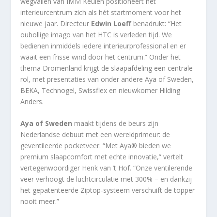
wegvallen van IMM Keulen positioneert het
interieurcentrum zich als hét startmoment voor het
nieuwe jaar. Directeur
Edwin Loeff
benadrukt: “Het
oubollige imago van het HTC is verleden tijd. We
bedienen inmiddels iedere interieurprofessional en er
waait een frisse wind door het centrum.” Onder het
thema Dromenland krijgt de slaapafdeling een centrale
rol, met presentaties van onder andere Aya of Sweden,
BEKA, Technogel, Swissflex en nieuwkomer Hilding
Anders.
Aya of Sweden
maakt tijdens de beurs zijn
Nederlandse debuut met een wereldprimeur: de
geventileerde pocketveer. “Met Aya® bieden we
premium slaapcomfort met echte innovatie,” vertelt
vertegenwoordiger Henk van ’t Hof. “Onze ventilerende
veer verhoogt de luchtcirculatie met 300% – en dankzij
het gepatenteerde Ziptop-systeem verschuift de topper
nooit meer.”