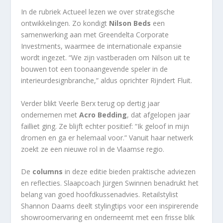
In de rubriek Actueel lezen we over strategische
ontwikkelingen. Zo kondigt
Nilson Beds
een
samenwerking aan met Greendelta Corporate
Investments, waarmee de internationale expansie
wordt ingezet. “We zijn vastberaden om Nilson uit te
bouwen tot een toonaangevende speler in de
interieurdesignbranche,” aldus oprichter Rijndert Fluit.
Verder blikt Veerle Berx terug op dertig jaar
ondernemen met
Acro Bedding
, dat afgelopen jaar
failliet ging. Ze blijft echter positief: “Ik geloof in mijn
dromen en ga er helemaal voor.” Vanuit haar netwerk
zoekt ze een nieuwe rol in de Vlaamse regio.
De
columns
in deze editie bieden praktische adviezen
en reflecties. Slaapcoach Jürgen Swinnen benadrukt het
belang van goed hoofdkussenadvies. Retailstylist
Shannon Daams deelt stylingtips voor een inspirerende
showroomervaring en onderneemt met een frisse blik