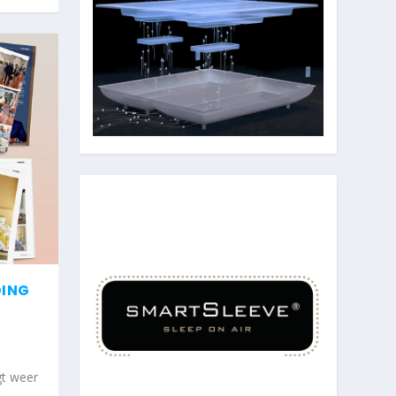
DING
gt weer