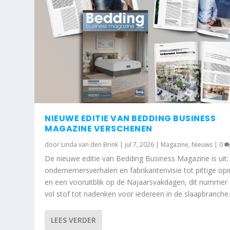
NIEUWE EDITIE VAN BEDDING BUSINESS
MAGAZINE VERSCHENEN
door
Linda van den Brink
|
jul 7, 2026
|
Magazine
,
Nieuws
|
0
De nieuwe editie van Bedding Business Magazine is uit:
ondernemersverhalen en fabrikantenvisie tot pittige opi
en een vooruitblik op de Najaarsvakdagen, dit nummer 
vol stof tot nadenken voor iedereen in de slaapbranche
HIJ IS UIT: DE NIEUWSTE EDITIE VAN
Geplaatst door
Redactie
|
mei 12, 2025
|
Bedding Business Ma
LEES VERDER