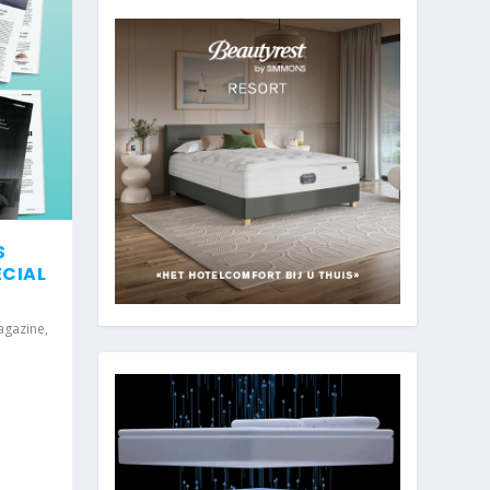
S
ECIAL
agazine
,