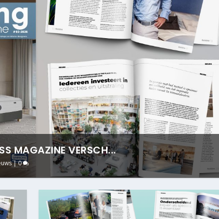
ESS MAGAZINE VERSCH...
euws
|
0