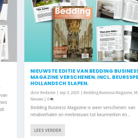
NIEUWSTE EDITIE VAN BEDDING BUSINES
MAGAZINE VERSCHENEN. INCL. BEURSSP
HOLLANDSCH SLAPEN.
door
Redactie
|
sep 3, 2025
|
Bedding Business Magazine
,
M
 van
Nieuws
|
0
nies
Bedding Business Magazine is weer verschenen: van
zit
retailverhalen en merknieuws tot keurmerken en...
.
 BEDDING BUSINES...
gazine
,
Magazine
,
Nieuws
|
0
LEES VERDER