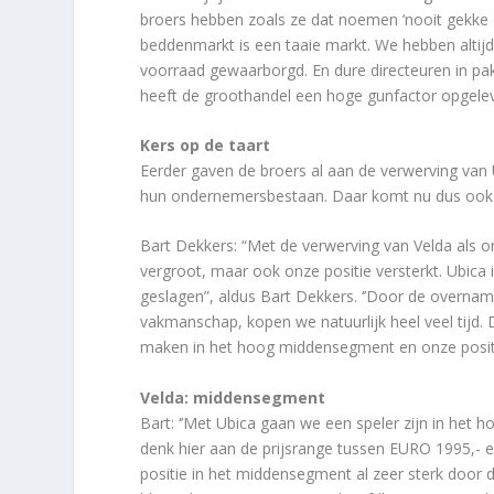
broers hebben zoals ze dat noemen ‘nooit gekke 
beddenmarkt is een taaie markt. We hebben altijd
voorraad gewaarborgd. En dure directeuren in pak
heeft de groothandel een hoge gunfactor opgelev
Kers op de taart
Eerder gaven de broers al aan de verwerving van 
hun ondernemersbestaan. Daar komt nu dus ook 
Bart Dekkers: “Met de verwerving van Velda als o
vergroot, maar ook onze positie versterkt. Ubica
geslagen”, aldus Bart Dekkers. ‘’Door de overnam
vakmanschap, kopen we natuurlijk heel veel tijd. D
maken in het hoog middensegment en onze positie
Velda: middensegment
Bart: ‘’Met Ubica gaan we een speler zijn in he
denk hier aan de prijsrange tussen EURO 1995,- e
positie in het middensegment al zeer sterk door 