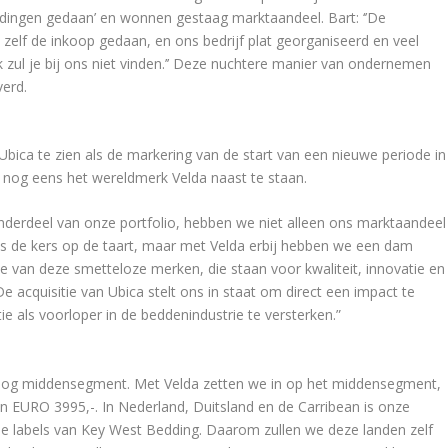
dingen gedaan’ en wonnen gestaag marktaandeel. Bart: ‘’De
 zelf de inkoop gedaan, en ons bedrijf plat georganiseerd en veel
 zul je bij ons niet vinden.’’ Deze nuchtere manier van ondernemen
erd.
Ubica te zien als de markering van de start van een nieuwe periode in
nog eens het wereldmerk Velda naast te staan.
nderdeel van onze portfolio, hebben we niet alleen ons marktaandeel
 is de kers op de taart, maar met Velda erbij hebben we een dam
e van deze smetteloze merken, die staan voor kwaliteit, innovatie en
e acquisitie van Ubica stelt ons in staat om direct een impact te
 als voorloper in de beddenindustrie te versterken.”
t hoog middensegment. Met Velda zetten we in op het middensegment,
n EURO 3995,-. In Nederland, Duitsland en de Carribean is onze
de labels van Key West Bedding. Daarom zullen we deze landen zelf