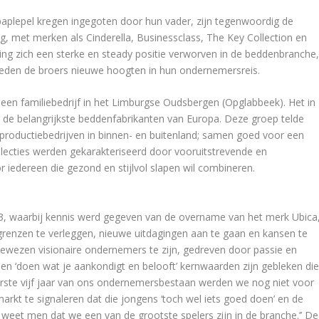
paplepel kregen ingegoten door hun vader, zijn tegenwoordig de
, met merken als Cinderella, Businessclass, The Key Collection en
ng zich een sterke en steady positie verworven in de beddenbranche
eden de broers nieuwe hoogten in hun ondernemersreis.
en familiebedrijf in het Limburgse Oudsbergen (Opglabbeek). Het in
de belangrijkste beddenfabrikanten van Europa. Deze groep telde
roductiebedrijven in binnen- en buitenland; samen goed voor een
lecties werden gekarakteriseerd door vooruitstrevende en
r iedereen die gezond en stijlvol slapen wil combineren.
3, waarbij kennis werd gegeven van de overname van het merk Ubica
 grenzen te verleggen, nieuwe uitdagingen aan te gaan en kansen te
bewezen visionaire ondernemers te zijn, gedreven door passie en
 ‘doen wat je aankondigt en belooft’ kernwaarden zijn gebleken di
 eerste vijf jaar van ons ondernemersbestaan werden we nog niet voor
markt te signaleren dat die jongens ‘toch wel iets goed doen’ en de
 weet men dat we een van de grootste spelers zijn in de branche.’’ De