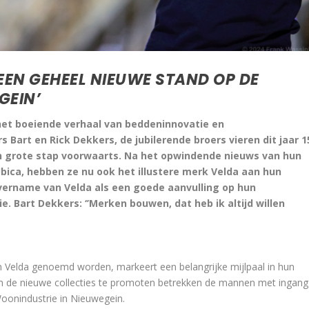
EEN GEHEEL NIEUWE STAND OP DE
GEIN’
het boeiende verhaal van beddeninnovatie en
rt en Rick Dekkers, de jubilerende broers vieren dit jaar 1
 grote stap voorwaarts. Na het opwindende nieuws van hun
ca, hebben ze nu ook het illustere merk Velda aan hun
vername van Velda als een goede aanvulling op hun
e. Bart Dekkers: ‘’Merken bouwen, dat heb ik altijd willen
n Velda genoemd worden, markeert een belangrijke mijlpaal in hun
 Om de nieuwe collecties te promoten betrekken de mannen met ingang
oonindustrie in Nieuwegein.