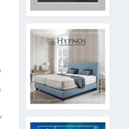
t
l
l