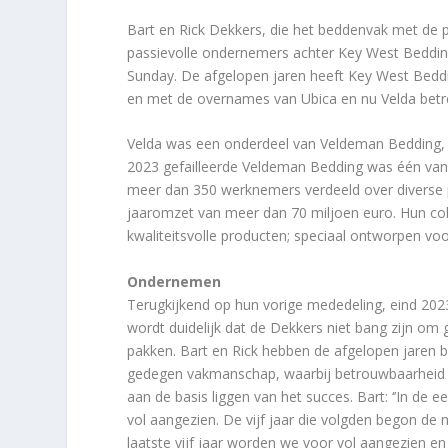
Bart en Rick Dekkers, die het beddenvak met de 
passievolle ondernemers achter Key West Bedding
Sunday. De afgelopen jaren heeft Key West Beddi
en met de overnames van Ubica en nu Velda betr
Velda was een onderdeel van Veldeman Bedding, e
2023 gefailleerde Veldeman Bedding was één van 
meer dan 350 werknemers verdeeld over diverse p
jaaromzet van meer dan 70 miljoen euro. Hun col
kwaliteitsvolle producten; speciaal ontworpen voo
Ondernemen
Terugkijkend op hun vorige mededeling, eind 202
wordt duidelijk dat de Dekkers niet bang zijn om
pakken. Bart en Rick hebben de afgelopen jaren 
gedegen vakmanschap, waarbij betrouwbaarheid en
aan de basis liggen van het succes. Bart: ‘’In de
vol aangezien. De vijf jaar die volgden begon de 
laatste vijf jaar worden we voor vol aangezien en