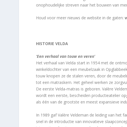
onophoudelijke streven naar het bouwen van merk
Houd voor meer nieuws de website in de gaten:
HISTORIE VELDA
‘Een verhaal van touw en veren’
Het verhaal van Velda start in 1954 met de ontm
winkeldochter van een meubelzaak in Opglabbeek. 
touw knopen ze de stalen veren, door de meubelma
tot een matraskern. Het geheel werken ze zorgvul
De eerste Velda-matras is geboren. Valère Veldem
wordt een eerste, bescheiden productieatelier op
als één van de grootste en meest expansieve indu
In 1989 gaf Valère Veldeman de leiding van het fam
snel in de introductie van innovatieve slaapconce