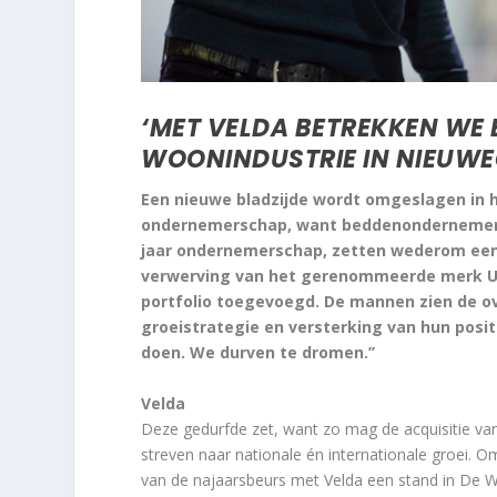
‘MET VELDA BETREKKEN WE 
WOONINDUSTRIE IN NIEUWE
Een nieuwe bladzijde wordt omgeslagen in 
ondernemerschap, want beddenondernemers Ba
jaar ondernemerschap, zetten wederom een
verwerving van het gerenommeerde merk Ubi
portfolio toegevoegd. De mannen zien de o
groeistrategie en versterking van hun positi
doen. We durven te dromen.’’
Velda
Deze gedurfde zet, want zo mag de acquisitie va
streven naar nationale én internationale groei.
van de najaarsbeurs met Velda een stand in De W