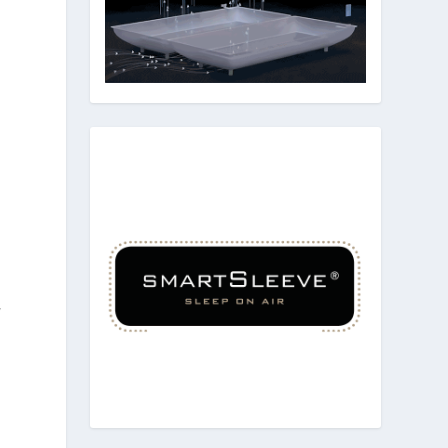
,
,
e