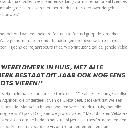
erland, maar zullen we in samenwerkingsvorm internationaal licenties
nale groei te realiseren en het merk uit te rollen over de gehele
 bouwen.’’
het behoud van een heldere focus: ‘’De focus ligt op de 2 merken
 We zijn momenteel in onderhandelingen met diverse buitenlandse
tten. Tijdens de najaarsbeurs in de Woonindustrie zal de gehele Velda
 WERELDMERK IN HUIS, MET ALLE
ERK BESTAAT DIT JAAR OOK NOG EENS
OTS VIEREN!’
ers zijn helemaal klaar voor de toekomst: “De al eerder aangekondigd
Aquinos, die onderdeel is van de Ubica deal, betekent dat we een
 innovatie. Met Velda hebben we een wereldmerk in huis, met alle
nog eens 70 jaar. Dat gaan we groots vieren!’’ Met Ubica en Velda als
 vastbesloten om de beddenindustrie blijvend te transformeren en een
r rooskleurig uit voor deze visionaire ondernemers, en hun