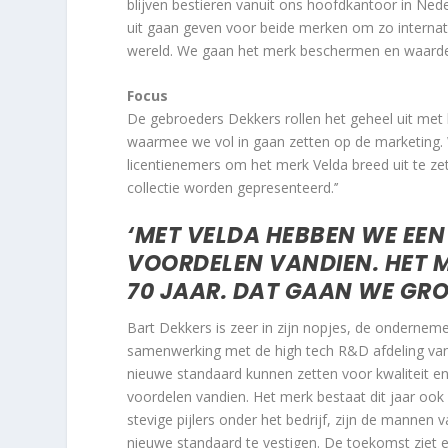
blijven bestieren vanuit ons hoofdkantoor in Ned
uit gaan geven voor beide merken om zo internatio
wereld. We gaan het merk beschermen en waarde
Focus
De gebroeders Dekkers rollen het geheel uit met 
waarmee we vol in gaan zetten op de marketing.
licentienemers om het merk Velda breed uit te ze
collectie worden gepresenteerd.’’
‘MET VELDA HEBBEN WE EEN
VOORDELEN VANDIEN. HET M
70 JAAR. DAT GAAN WE GRO
Bart Dekkers is zeer in zijn nopjes, de ondernem
samenwerking met de high tech R&D afdeling van 
nieuwe standaard kunnen zetten voor kwaliteit en
voordelen vandien. Het merk bestaat dit jaar ook 
stevige pijlers onder het bedrijf, zijn de mannen
nieuwe standaard te vestigen. De toekomst ziet e