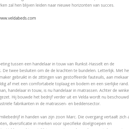
en zal hen blijven leiden naar nieuwe horizonten van succes.
www.veldabeds.com
oeting tussen een handelaar in touw van Runkst-Hasselt en de
De twee besluiten om de de krachten te bundelen. Letterlijk. Met he
ker gebruikt in de zittingen van gestoffeerde fauteuils, aan mekaar
dig af met een comfortabele toplaag en bodem en een sierlijke rand.
an, handelaar in touw, is nu handelaar in matrassen. Achter de winke
gezet. Hij bouwde het bedrijf verder uit en Velda wordt nu beschouwd
striële fabrikanten in de matrassen- en beddensector.
iliebedrijf in handen van zijn zoon Marc. Die overgang vertaalt zich a
pten, diversificatie in merken voor specifieke doelgroepen en