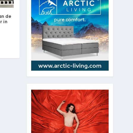
an de
 in