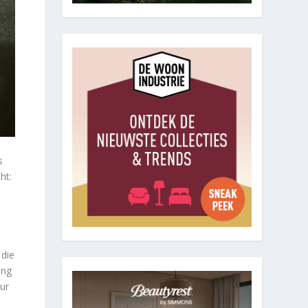
s
ht:
 die
ing
ur