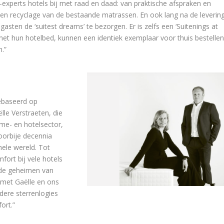
-experts hotels bij met raad en daad: van praktische afspraken en
ng en recyclage van de bestaande matrassen. En ook lang na de leverin
 gasten de ‘suitest dreams’ te bezorgen. Er is zelfs een ‘Suitenings at
t hun hotelbed, kunnen een identiek exemplaar voor thuis bestellen
m.”
gebaseerd op
lle Verstraeten, die
sme- en hotelsector,
oorbije decennia
hele wereld. Tot
fort bij vele hotels
 de geheimen van
 met Gaëlle en ons
dere sterrenlogies
ort.”