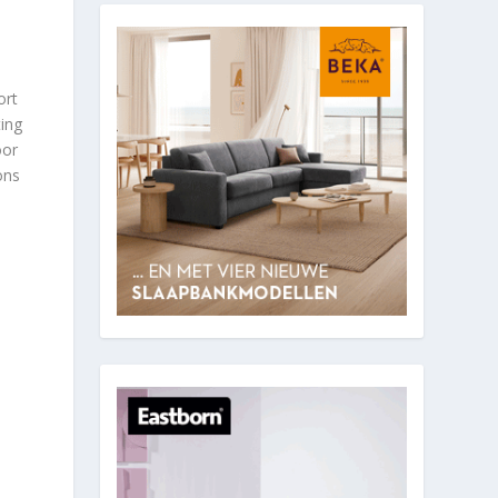
ort
ting
oor
ons