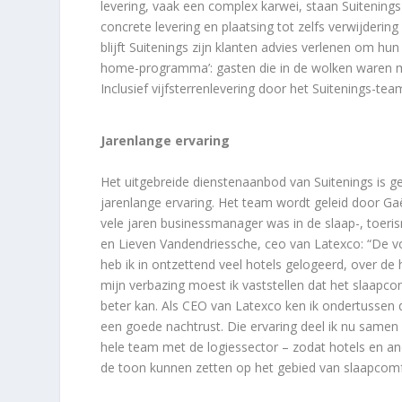
levering, vaak een complex karwei, staan Suitenings
concrete levering en plaatsing tot zelfs verwijderi
blijft Suitenings zijn klanten advies verlenen om hun
home-programma’: gasten die in de wolken waren me
Inclusief vijfsterrenlevering door het Suitenings-tea
Jarenlange ervaring
Het uitgebreide dienstenaanbod van Suitenings is 
jarenlange ervaring. Het team wordt geleid door Gaë
vele jaren businessmanager was in de slaap-, toeri
en Lieven Vandendriessche, ceo van Latexco: “De v
heb ik in ontzettend veel hotels gelogeerd, over de 
mijn verbazing moest ik vaststellen dat het slaapcom
beter kan. Als CEO van Latexco ken ik ondertussen
een goede nachtrust. Die ervaring deel ik nu samen
hele team met de logiessector – zodat hotels en an
de toon kunnen zetten op het gebied van slaapcomf