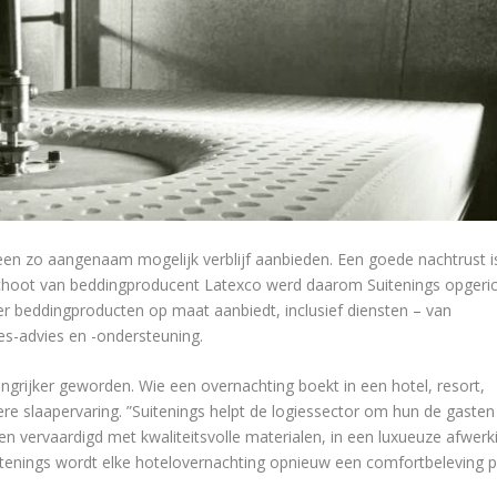
een zo aangenaam mogelijk verblijf aanbieden. Een goede nachtrust i
de schoot van beddingproducent Latexco werd daarom Suitenings opgeric
er beddingproducten op maat aanbiedt, inclusief diensten – van
les-advies en -ondersteuning.
ngrijker geworden. Wie een overnachting boekt in een hotel, resort,
e slaapervaring. ”Suitenings helpt de logiessector om hun de gasten
n vervaardigd met kwaliteitsvolle materialen, in een luxueuze afwerk
tenings wordt elke hotelovernachting opnieuw een comfortbeleving p